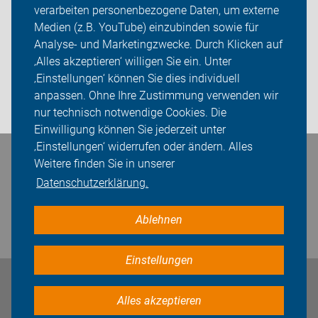
verarbeiten personenbezogene Daten, um externe
Radtouren
Medien (z.B. YouTube) einzubinden sowie für
Analyse- und Marketingzwecke. Durch Klicken auf
Sei dabei
‚Alles akzeptieren‘ willigen Sie ein. Unter
Presse
‚Einstellungen‘ können Sie dies individuell
anpassen. Ohne Ihre Zustimmung verwenden wir
Login
nur technisch notwendige Cookies. Die
Einwilligung können Sie jederzeit unter
‚Einstellungen‘ widerrufen oder ändern. Alles
Bleiben Sie in Kontakt
Weitere finden Sie in unserer
Datenschutzerklärung.
Ablehnen
Einstellungen
Impressum
Datenschutz
Cookie-Einstellungen
Alles akzeptieren