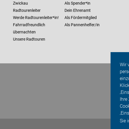
Zwickau
Als Spender*in
Radtourenleiter
Dein Ehrenamt
Werde Radtourenleiter*in!
Als Fördermitglied
Fahrradfreundlich
Als Pannenhelfer/in
übernachten
Unsere Radtouren
Wir 
pers
einz
Klic
‚Ein
Ihre
Cook
‚Ein
Sie 