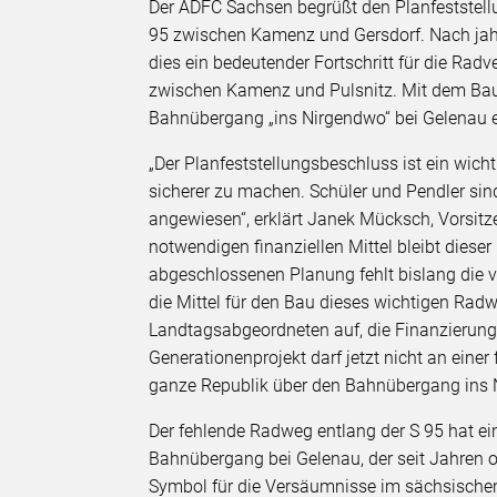
Der ADFC Sachsen begrüßt den Planfeststell
95 zwischen Kamenz und Gersdorf. Nach jah
dies ein bedeutender Fortschritt für die Rad
zwischen Kamenz und Pulsnitz. Mit dem Ba
Bahnübergang „ins Nirgendwo“ bei Gelenau e
„Der Planfeststellungsbeschluss ist ein wic
sicherer zu machen. Schüler und Pendler si
angewiesen“, erklärt Janek Mücksch, Vorsitz
notwendigen finanziellen Mittel bleibt dieser 
abgeschlossenen Planung fehlt bislang die 
die Mittel für den Bau dieses wichtigen Rad
Landtagsabgeordneten auf, die Finanzierung 
Generationenprojekt darf jetzt nicht an einer
ganze Republik über den Bahnübergang ins N
Der fehlende Radweg entlang der S 95 hat ei
Bahnübergang bei Gelenau, der seit Jahren 
Symbol für die Versäumnisse im sächsisch