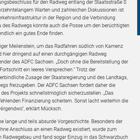
ungsbeschluss für den Radweg entlang der Staatsstraße S
rzehntelangem Warten und zahlreichen Diskussionen ist
verkehrsinfrastruktur in der Region und die Verbindung
u des Radwegs könnte auch die Posse um den berüchtigten
ndlich ein gutes Ende finden.
htiger Meilenstein, um das Radfahren südlich von Kamenz
nd hier dringend auf einen durchgängigen Radweg
ender des ADFC Sachsen. „Doch ohne die Bereitstellung der
Fortschritt ein leeres Versprechen.“ Trotz der
verbindliche Zusage der Staatsregierung und des Landtags,
wegs freizugeben. Der ADFC Sachsen fordert daher die
des Projekts schnellstmöglich sicherzustellen. „Das
 fehlenden Finanzierung scheitern. Sonst lacht weiterhin die
irgendwo“, erklärt Mücksch.
ne lange und teils absurde Vorgeschichte. Besonders der
ohne Anschluss an einen Radweg existiert, wurde zum
en Radwegebau und fand sogar Einzug in das Schwarzbuch