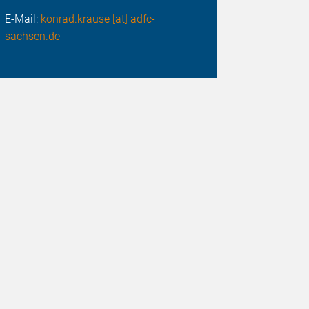
E-Mail:
konrad.krause [at] adfc-
sachsen.de