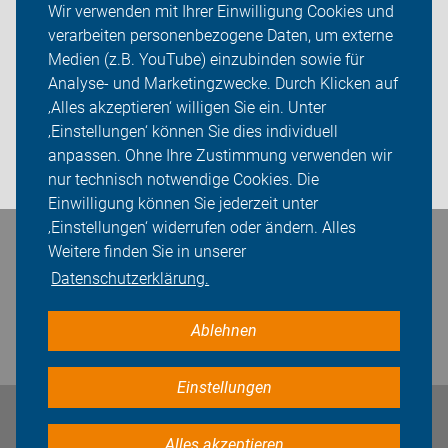
Wir verwenden mit Ihrer Einwilligung Cookies und
verarbeiten personenbezogene Daten, um externe
Radtouren
Medien (z.B. YouTube) einzubinden sowie für
Analyse- und Marketingzwecke. Durch Klicken auf
Sei dabei
‚Alles akzeptieren‘ willigen Sie ein. Unter
Presse
‚Einstellungen‘ können Sie dies individuell
anpassen. Ohne Ihre Zustimmung verwenden wir
Login
nur technisch notwendige Cookies. Die
Einwilligung können Sie jederzeit unter
‚Einstellungen‘ widerrufen oder ändern. Alles
Bleiben Sie in Kontakt
Weitere finden Sie in unserer
Datenschutzerklärung.
Ablehnen
Einstellungen
Impressum
Datenschutz
Cookie-Einstellungen
Alles akzeptieren